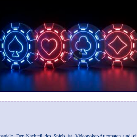
spiele. Der Nachteil des Spiels ist, Videopoker-Automaten und ei