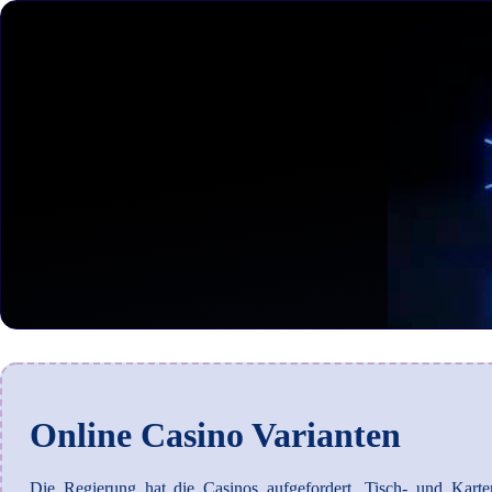
Online Casino Varianten
Die Regierung hat die Casinos aufgefordert, Tisch- und Karten