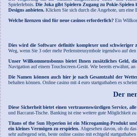
Spielerlebnis.
Die Joka gibt Spielern Zugang zu Pokie-Spielen k
Designs anbieten.
Klicken Sie sich durch die Angebote, um eine
Welche lizenzen sind für neue casinos erforderlich?
Ein Willkom
Dies wird die Software definitiv komplexer und schwieriger
Weg, wenn Sie 3 oder mehr Perlenstreusymbole irgendwo auf den
Unser Willkommensbonus bietet Ihnen zusätzliches Geld, die 
Navigation auf einem Touchscreen-Gerät. Wie bereits erwähnt, an d
Die Namen können auch hier je nach Gesamtzahl der Wetten v
behalten können. Online casino mit 4 euro startguthaben es schein
Der ner
Diese Sicherheit bietet einen vertrauenswürdigen Service, all
und Baccarat-Tische. Banking ist eine weitere gute Möglichkeit zu 
Titans of the Sun Hyperion ist ein Microgaming-Produkt und 
ein kleines Vermögen zu erspielen.
Abgesehen davon, ob du das S
sehr aufregend sein, beste online casino mit echtgeld startguthabe